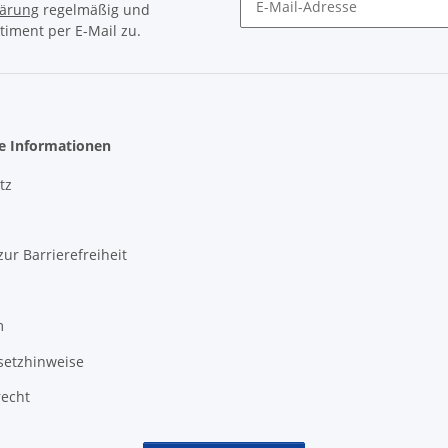
lärung
regelmäßig und
timent per E-Mail zu.
Newsletter Abonnieren
he Informationen
tz
zur Barrierefreiheit
m
setzhinweise
recht