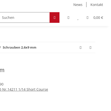
News
Kontakt
Zubehör
Hobby & Freizeit
Werkstoffe
0,00 €
Schrauben 2,6x9 mm
mm
90
O Nr.14211 1/14 Short Course