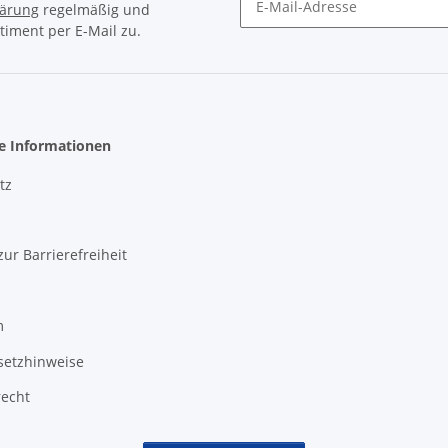
lärung
regelmäßig und
timent per E-Mail zu.
Newsletter Abonnieren
he Informationen
tz
zur Barrierefreiheit
m
setzhinweise
recht